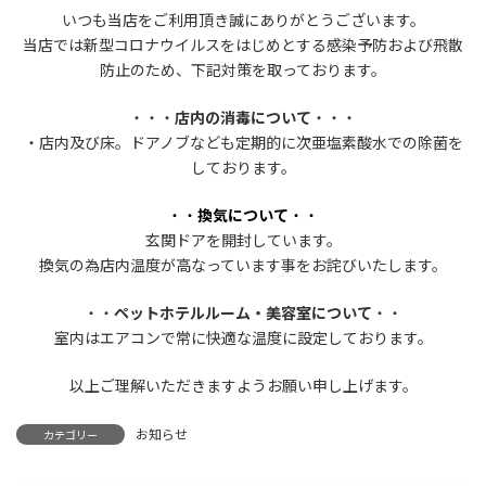
更
いつも当店をご利用頂き誠にありがとうございます。
新
日
当店では新型コロナウイルスをはじめとする感染予防および飛散
時
防止のため、下記対策を取っております。
:
・・・
店内の消毒について
・・・
・店内及び床。ドアノブなども定期的に次亜塩素酸水での除菌を
しております。
・・
換気について
・・
玄関ドアを開封しています。
換気の為店内温度が高なっています事をお詫びいたします。
・・
ペットホテルルーム・美容室について
・・
室内はエアコンで常に快適な温度に設定しております。
以上ご理解いただきますようお願い申し上げます。
お知らせ
カテゴリー