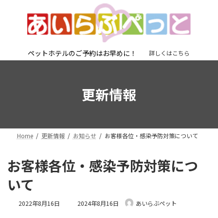
コ
ナ
ン
ビ
テ
ゲ
ン
ー
ツ
シ
へ
ョ
ペットホテルのご予約はお早めに！
詳しくはこちら
ス
ン
キ
に
ッ
移
更新情報
プ
動
Home
更新情報
お知らせ
お客様各位・感染予防対策について
お客様各位・感染予防対策につ
いて
最
2022年8月16日
2024年8月16日
あいらぶペット
終